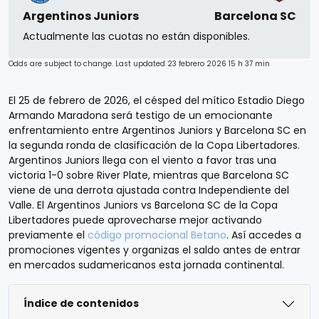
Argentinos Juniors
Barcelona SC
Actualmente las cuotas no están disponibles.
Odds are subject to change. Last updated
23 febrero 2026 15 h 37 min
El 25 de febrero de 2026, el césped del mítico Estadio Diego
Armando Maradona será testigo de un emocionante
enfrentamiento entre Argentinos Juniors y Barcelona SC en
la segunda ronda de clasificación de la Copa Libertadores.
Argentinos Juniors llega con el viento a favor tras una
victoria 1-0 sobre River Plate, mientras que Barcelona SC
viene de una derrota ajustada contra Independiente del
Valle. El Argentinos Juniors vs Barcelona SC de la Copa
Libertadores puede aprovecharse mejor activando
previamente el
código promocional Betano
. Así accedes a
promociones vigentes y organizas el saldo antes de entrar
en mercados sudamericanos esta jornada continental.
Índice de contenidos