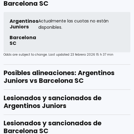
Barcelona SC
Argentinos
Actualmente las cuotas no están
Juniors
disponibles.
Barcelona
SC
Odds are subject to change. Last updated
23 febrero 2026 15 h 37 min
Posibles alineaciones: Argentinos
Juniors vs Barcelona SC
Lesionados y sancionados de
Argentinos Juniors
Lesionados y sancionados de
Barcelona SC