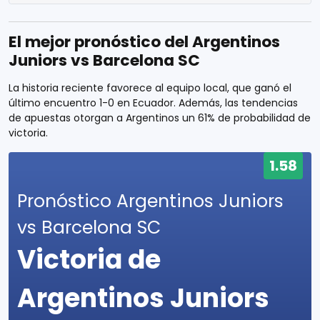
El mejor pronóstico del Argentinos
Juniors vs Barcelona SC
La historia reciente favorece al equipo local, que ganó el
último encuentro 1-0 en Ecuador. Además, las tendencias
de apuestas otorgan a Argentinos un 61% de probabilidad de
victoria.
1.58
Pronóstico Argentinos Juniors
vs Barcelona SC
Victoria de
Argentinos Juniors