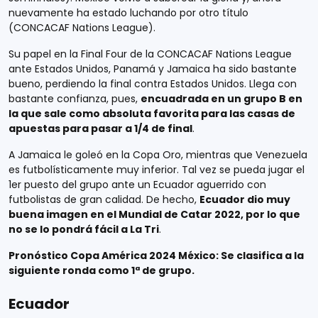
nuevamente ha estado luchando por otro título
(CONCACAF Nations League).
Su papel en la Final Four de la CONCACAF Nations League
ante Estados Unidos, Panamá y Jamaica ha sido bastante
bueno, perdiendo la final contra Estados Unidos. Llega con
bastante confianza, pues,
encuadrada en un grupo B en
la que sale como absoluta favorita para las casas de
apuestas para pasar a 1/4 de final
.
A Jamaica le goleó en la Copa Oro, mientras que Venezuela
es futbolísticamente muy inferior. Tal vez se pueda jugar el
1er puesto del grupo ante un Ecuador aguerrido con
futbolistas de gran calidad. De hecho,
Ecuador dio muy
buena imagen en el Mundial de Catar 2022, por lo que
no se lo pondrá fácil a La Tri
.
Pronóstico Copa América 2024 México: Se clasifica a la
siguiente ronda como 1ª de grupo.
Ecuador