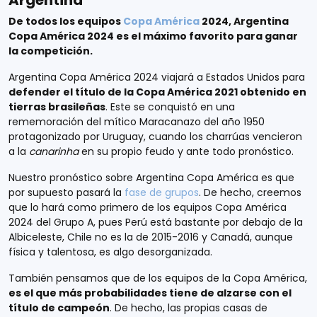
De todos los equipos
Copa América
2024, Argentina
Copa América 2024 es el máximo favorito para ganar
la competición.
Argentina Copa América 2024 viajará a Estados Unidos para
defender el título de la Copa América 2021 obtenido en
tierras brasileñas
. Este se conquistó en una
rememoración del mítico Maracanazo del año 1950
protagonizado por Uruguay, cuando los charrúas vencieron
a la
canarinha
en su propio feudo y ante todo pronóstico.
Nuestro pronóstico sobre Argentina Copa América es que
por supuesto pasará la
fase de grupos
. De hecho, creemos
que lo hará como primero de los equipos Copa América
2024 del Grupo A, pues Perú está bastante por debajo de la
Albiceleste, Chile no es la de 2015-2016 y Canadá, aunque
física y talentosa, es algo desorganizada.
También pensamos que de los equipos de la Copa América,
es el que más probabilidades tiene de alzarse con el
título de campeón
. De hecho, las propias casas de