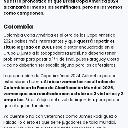
Nuestro pronóstico es que Brasil Copa América 2024
alcanzará al menos las semifinales, pero no les vemos
como campeones.
Colombia
Colombia Copa América es el otro de los Copa América
2024 países más interesantes y que
querrá repetir el
título logrado en 2001
. Pese a estar encuadrada en el
Grupo D junto a la todopoderosa Brasil, no debería tener
problemas para pasar a 1/4 de final, pues Paraguay Costa
Rica no deberían ser escollo alguno para los cafetaleros.
La preparación de Copa América 2024 Colombia parece
estar siendo buena.
Si observamos los resultados de
Colombia en la Fase de Clasificación Mundial 2026,
vemos que sus resultados son estelares: 3 victorias y 3
empates
. Sí, está lejos del nivel de Argentina, pero parece
que el equipo funciona.
Ya cuente o no con veteranos como James Rodríguez o
Falcao, lo cierto es que tiene jugadores de talla mundial,