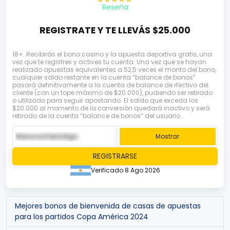
Reseña
REGISTRATE Y TE LLEVÁS $25.000
18+. Recibirás el bono casino y la apuesta deportiva gratis, una
vez que te registres y actives tu cuenta. Una vez que se hayan
realizado apuestas equivalentes a 52,5 veces el monto del bono,
cualquier saldo restante en la cuenta “balance de bonos”
pasará definitivamente a la cuenta de balance de rfectivo del
cliente (con un tope máximo de $20.000), pudiendo ser retirado
o utilizado para seguir apostando. El saldo que exceda los
$20.000 al momento de la conversión quedará inactivo y será
retirado de la cuenta “balance de bonos” del usuario.
Mostrar
REGISTRARSE
Verificado 8 Ago 2026
Mejores bonos de bienvenida de casas de apuestas
para los partidos Copa América 2024