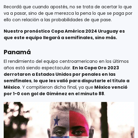
Recordá que cuando apostés, no se trata de acertar lo que
va a pasar, sino de que merezca la pena lo que se paga por
ello con relación a las probabilidades de que pase.
Nuestro pronóstico Copa América 2024 Uruguay es
que este equipo llegará a semifinales, sino más.
Panamá
El rendimiento del equipo centroamericano en los últimos
años está siendo espectacular.
En la Copa Oro 2023
derrotaron a Estados Unidos por penales en las
semifinales
,
lo que les valió para disputarle el título a
México
. Y compitieron dicha final, ya que
México venció
por 1-0 con gol de Giménez en el minuto 88
.