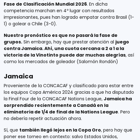
Fase de Clasificación Mundial 2026
. En dicha
competencia marchan en 4º lugar con resultados
impresionantes, pues han logrado empatar contra Brasil (1-
1) o golear a Chile (3-0).
Nuestro pronóstico es que no pasará la fase de
grupos.
Sin embargo, hay que prestar atención al
juego
contra Jamaica. Ahí, una cuota cercana a 2 a 1 a la
victoria de la Vinotinto puede dar muchas alegrías
, así
como los mercados de goleador (Salomón Rondón)
Jamaica
Proveniente de la CONCACAF y clasificado para estar entre
los equipos Copa América 2024 gracias a que ha disputado
la Final Four de la CONCACAF Nations League,
Jamaica ha
sorprendido recientemente a Canadá en la
eliminatoria de 1/4 de final de la Nations League
. Pero
no debería repetir actuación ahora.
Sí, que
también llegó lejos en la Copa Oro
, pero hay que
poner ese torneo en contexto: salvo Estados Unidos,