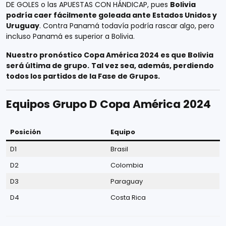
DE GOLES o las APUESTAS CON HÁNDICAP, pues
Bolivia
podría caer fácilmente goleada ante Estados Unidos y
Uruguay
. Contra Panamá todavía podría rascar algo, pero
incluso Panamá es superior a Bolivia.
Nuestro pronóstico Copa América 2024 es que Bolivia
será última de grupo.
Tal vez sea, además, perdiendo
todos los partidos de la Fase de Grupos.
Equipos Grupo D Copa América 2024
Posición
Equipo
D1
Brasil
D2
Colombia
D3
Paraguay
D4
Costa Rica