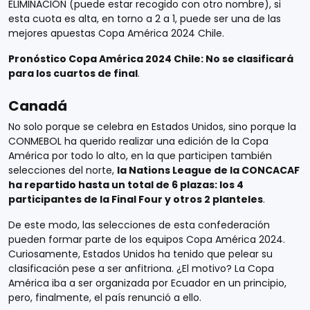
ELIMINACIÓN (puede estar recogido con otro nombre), si
esta cuota es alta, en torno a 2 a 1, puede ser una de las
mejores apuestas Copa América 2024 Chile.
Pronóstico Copa América 2024 Chile: No se clasificará
para los cuartos de final
.
Canadá
No solo porque se celebra en Estados Unidos, sino porque la
CONMEBOL ha querido realizar una edición de la Copa
América por todo lo alto, en la que participen también
selecciones del norte,
la Nations League de la CONCACAF
ha repartido hasta un total de 6 plazas: los 4
participantes de la Final Four y otros 2 planteles
.
De este modo, las selecciones de esta confederación
pueden formar parte de los equipos Copa América 2024.
Curiosamente, Estados Unidos ha tenido que pelear su
clasificación pese a ser anfitriona. ¿El motivo? La Copa
América iba a ser organizada por Ecuador en un principio,
pero, finalmente, el país renunció a ello.