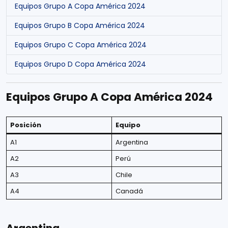
Equipos Grupo A Copa América 2024
Equipos Grupo B Copa América 2024
Equipos Grupo C Copa América 2024
Equipos Grupo D Copa América 2024
Equipos Grupo A Copa América 2024
Posición
Equipo
A1
Argentina
A2
Perú
A3
Chile
A4
Canadá
Argentina