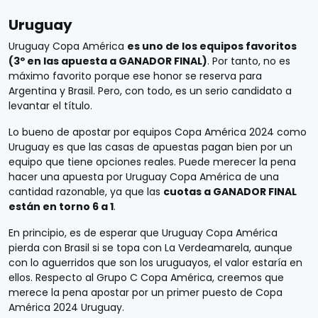
Uruguay
Uruguay Copa América
es uno de los equipos favoritos
(3º en las apuesta a GANADOR FINAL)
. Por tanto, no es
máximo favorito porque ese honor se reserva para
Argentina y Brasil. Pero, con todo, es un serio candidato a
levantar el título.
Lo bueno de apostar por equipos Copa América 2024 como
Uruguay es que las casas de apuestas pagan bien por un
equipo que tiene opciones reales. Puede merecer la pena
hacer una apuesta por Uruguay Copa América de una
cantidad razonable, ya que las
cuotas a GANADOR FINAL
están en torno 6 a 1
.
En principio, es de esperar que Uruguay Copa América
pierda con Brasil si se topa con La Verdeamarela, aunque
con lo aguerridos que son los uruguayos, el valor estaría en
ellos. Respecto al Grupo C Copa América, creemos que
merece la pena apostar por un primer puesto de Copa
América 2024 Uruguay.