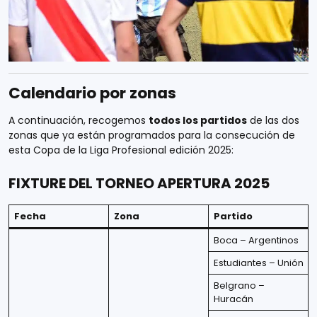
Calendario por zonas
A continuación, recogemos
todos los partidos
de las dos
zonas que ya están programados para la consecución de
esta Copa de la Liga Profesional edición 2025:
FIXTURE DEL TORNEO APERTURA 2025
Fecha
Zona
Partido
Boca – Argentinos
Estudiantes – Unión
Belgrano –
Huracán