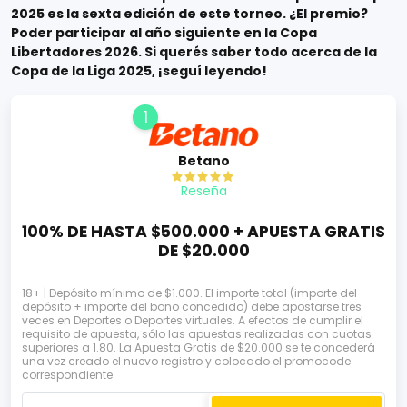
2025 es la sexta edición de este torneo. ¿El premio?
Poder participar al año siguiente en la Copa
Libertadores 2026. Si querés saber todo acerca de la
Copa de la Liga 2025, ¡seguí leyendo!
1
Betano
Reseña
100% DE HASTA $500.000 + APUESTA GRATIS
DE $20.000
18+ | Depósito mínimo de $1.000. El importe total (importe del
depósito + importe del bono concedido) debe apostarse tres
veces en Deportes o Deportes virtuales. A efectos de cumplir el
requisito de apuesta, sólo las apuestas realizadas con cuotas
superiores a 1.80. La Apuesta Gratis de $20.000 se te concederá
una vez creado el nuevo registro y colocado el promocode
correspondiente.