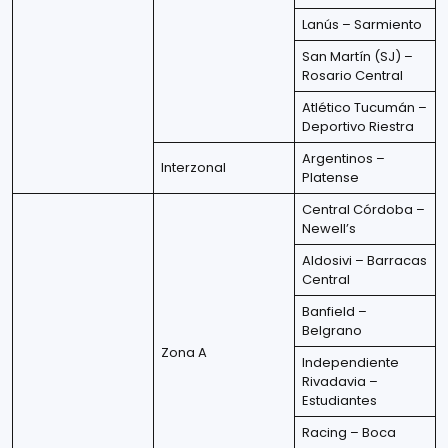
Lanús – Sarmiento
San Martín (SJ) –
Rosario Central
Atlético Tucumán –
Deportivo Riestra
Argentinos –
Interzonal
Platense
Central Córdoba –
Newell’s
Aldosivi – Barracas
Central
Banfield –
Belgrano
Zona A
Independiente
Rivadavia –
Estudiantes
Racing – Boca