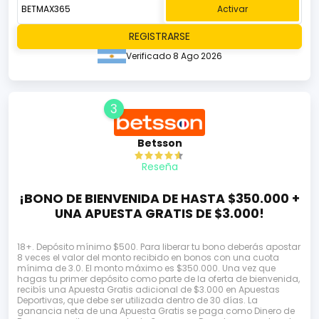
Activar
REGISTRARSE
Verificado 8 Ago 2026
3
Betsson
Reseña
¡BONO DE BIENVENIDA DE HASTA $350.000 +
UNA APUESTA GRATIS DE $3.000!
18+. Depósito mínimo $500. Para liberar tu bono deberás apostar
8 veces el valor del monto recibido en bonos con una cuota
mínima de 3.0. El monto máximo es $350.000. Una vez que
hagas tu primer depósito como parte de la oferta de bienvenida,
recibís una Apuesta Gratis adicional de $3.000 en Apuestas
Deportivas, que debe ser utilizada dentro de 30 días. La
ganancia neta de una Apuesta Gratis se paga como Dinero de