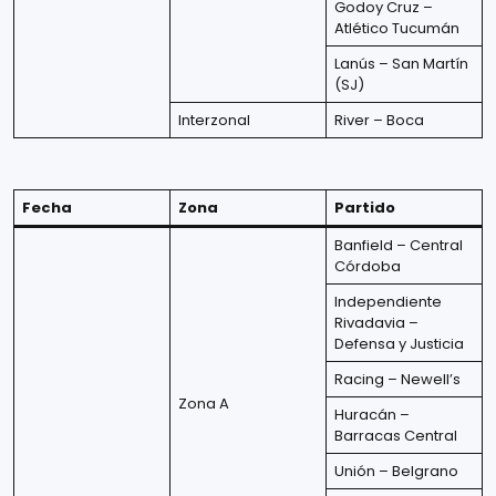
Godoy Cruz –
Atlético Tucumán
Lanús – San Martín
(SJ)
Interzonal
River – Boca
Fecha
Zona
Partido
Banfield – Central
Córdoba
Independiente
Rivadavia –
Defensa y Justicia
Racing – Newell’s
Zona A
Huracán –
Barracas Central
Unión – Belgrano