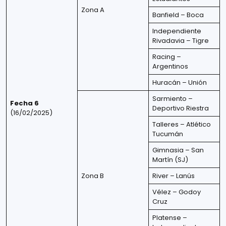
Zona A
Banfield – Boca
Independiente
Rivadavia – Tigre
Racing –
Argentinos
Huracán – Unión
Sarmiento –
Fecha 6
Deportivo Riestra
(16/02/2025)
Talleres – Atlético
Tucumán
Gimnasia – San
Martín (SJ)
Zona B
River – Lanús
Vélez – Godoy
Cruz
Platense –