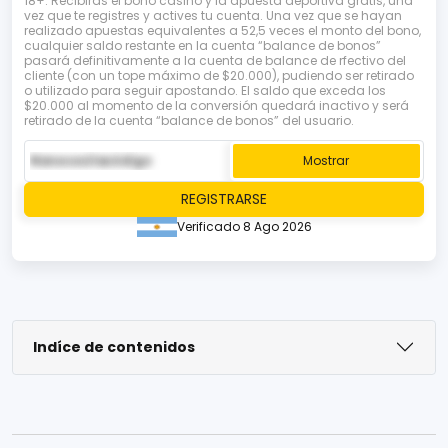
18+. Recibirás el bono casino y la apuesta deportiva gratis, una
vez que te registres y actives tu cuenta. Una vez que se hayan
realizado apuestas equivalentes a 52,5 veces el monto del bono,
cualquier saldo restante en la cuenta “balance de bonos”
pasará definitivamente a la cuenta de balance de rfectivo del
cliente (con un tope máximo de $20.000), pudiendo ser retirado
o utilizado para seguir apostando. El saldo que exceda los
$20.000 al momento de la conversión quedará inactivo y será
retirado de la cuenta “balance de bonos” del usuario.
Mostrar
REGISTRARSE
Verificado 8 Ago 2026
Indíce de contenidos