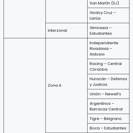
San Martín (SJ)
Godoy Cruz –
Lanús
Gimnasia –
Interzonal
Estudiantes
Independiente
Rivadavia –
Aldosivi
Racing – Central
Córdoba
Huracán – Defensa
y Justicia
Zona A
Unión – Newell’s
Argentinos –
Barracas Central
Tigre – Belgrano
Boca – Estudiantes