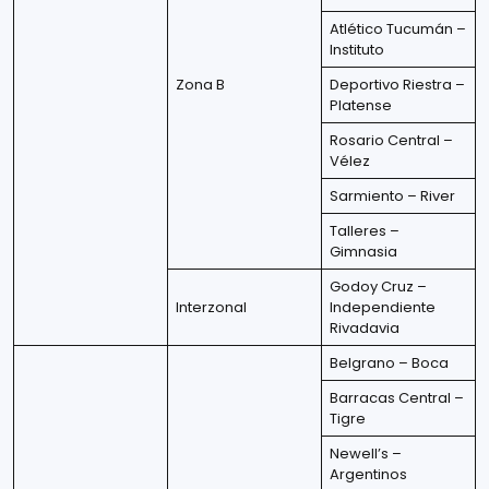
Atlético Tucumán –
Instituto
Zona B
Deportivo Riestra –
Platense
Rosario Central –
Vélez
Sarmiento – River
Talleres –
Gimnasia
Godoy Cruz –
Interzonal
Independiente
Rivadavia
Belgrano – Boca
Barracas Central –
Tigre
Newell’s –
Argentinos