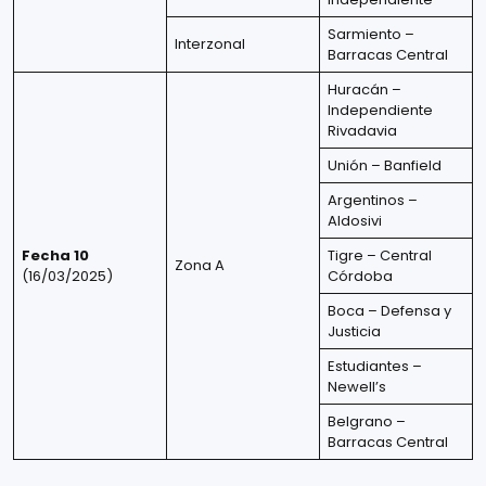
Sarmiento –
Interzonal
Barracas Central
Huracán –
Independiente
Rivadavia
Unión – Banfield
Argentinos –
Aldosivi
Fecha 10
Tigre – Central
Zona A
(16/03/2025)
Córdoba
Boca – Defensa y
Justicia
Estudiantes –
Newell’s
Belgrano –
Barracas Central