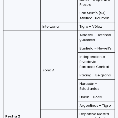
Riestra
San Martín (SJ) –
Atlético Tucumán
Interzonal
Tigre – Vélez
Aldosivi – Defensa
y Justicia
Banfield – Newell’s
Independiente
Rivadavia –
Barracas Central
Zona A
Racing – Belgrano
Huracán –
Estudiantes
Unión – Boca
Argentinos – Tigre
Deportivo Riestra –
Fecha 2