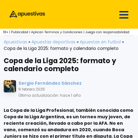
Skip to content
18+ | Publicidad | Aplican Terminos y Condiciones | Juega con responsabilidad
Apuestivas
»
Apuestas deportivas
»
Apuestas en futbol
»
Copa de la Liga 2025: formato y calendario completo
Copa de la Liga 2025: formato y
calendario completo
Sergio Fernández Sánchez
6 febrero 2025
Última actualización: hace 1 año
La Copa de la Liga Profesional, también conocida como
Copa de la Liga Argentina, es un torneo muy joven, de
reciente creación, llevado a cabo por la AFA. No en
vano, comenzó su andadura en 2020, cuando Boca
Juniors se hizo con el primer título en disputa. La Copa