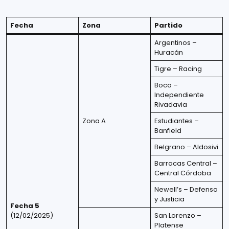
Fecha
Zona
Partido
Argentinos –
Huracán
Tigre – Racing
Boca –
Independiente
Rivadavia
Zona A
Estudiantes –
Banfield
Belgrano – Aldosivi
Barracas Central –
Central Córdoba
Newell’s – Defensa
y Justicia
Fecha 5
(12/02/2025)
San Lorenzo –
Platense