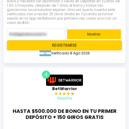
Bono y necesita ser apostada 3 veces en Deportes en cuotas de
1.50 o mayores; después de 7 días, el bono y todas las
ganancias acumuladas expiran. Una vez que tu cuenta esté
verificada, vas a recibir 25 Giros Gratis en Tucanito al iniciar
sesión en la app de Betsson por primera vez, cada uno con un
valor de $60.
Mostrar
REGISTRARSE
Verificado 8 Ago 2026
4
BetWarrior
Reseña
HASTA $500.000 DE BONO EN TU PRIMER
DEPÓSITO + 150 GIROS GRATIS