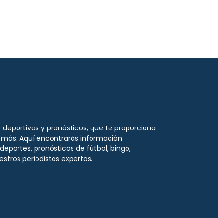
 deportivas y pronósticos, que te proporciona
o más. Aquí encontrarás información
deportes, pronósticos de fútbol, bingo,
uestros
periodistas expertos
.