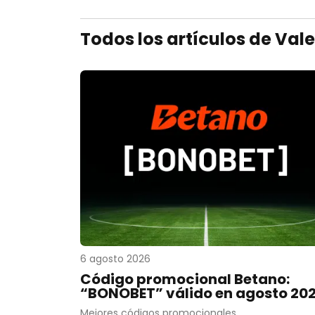
Todos los artículos de Val
6 agosto 2026
Código promocional Betano:
“BONOBET” válido en agosto 20
Mejores códigos promocionales