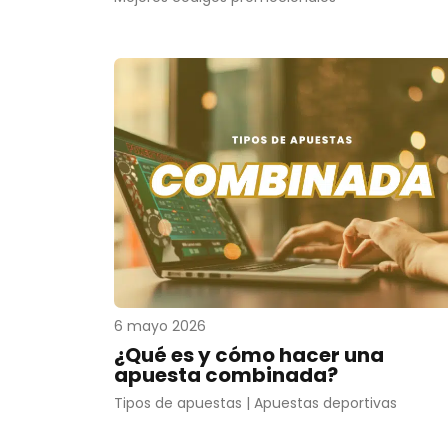
6 mayo 2026
¿Qué es y cómo hacer una
apuesta combinada?
Tipos de apuestas | Apuestas deportivas