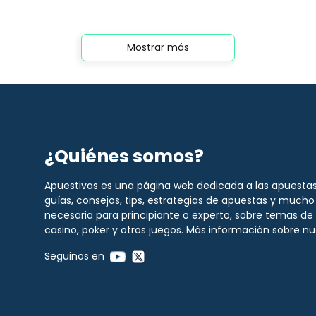
Mostrar más
¿Quiénes somos?
Apuestivas es una página web dedicada a las apuestas
guías, consejos, tips, estrategias de apuestas y much
necesaria para principiante o experto, sobre temas de 
casino, poker y otros juegos. Más información sobre n
Seguinos en