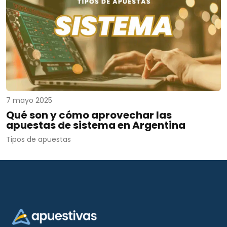
7 mayo 2025
Qué son y cómo aprovechar las
apuestas de sistema en Argentina
Tipos de apuestas