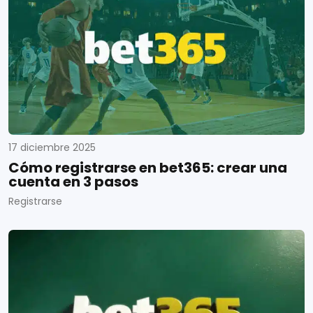
17 diciembre 2025
Cómo registrarse en bet365: crear una
cuenta en 3 pasos
Registrarse