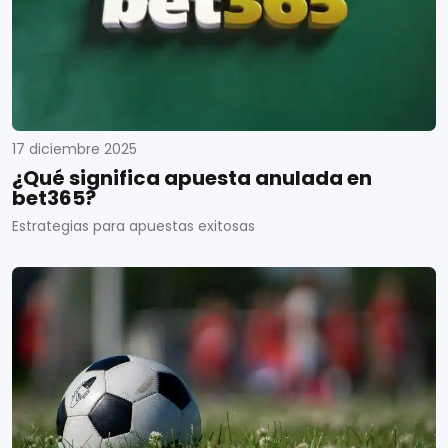
17 diciembre 2025
¿Qué significa apuesta anulada en
bet365?
Estrategias para apuestas exitosas