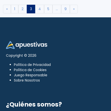
«
1
2
3
4
5
…
9
»
Copyright © 2026
Política de Privacidad
Política de Cookies
Juego Responsable
Sobre Nosotros
¿Quiénes somos?