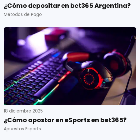
¿Cómo depositar en bet365 Argentina?
Métodos de Pago
18 diciembre 2025
¿Cómo apostar en eSports en bet365?
Apuestas Esports