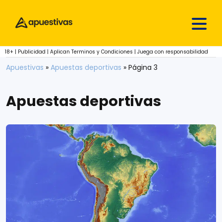
Skip to content
18+ | Publicidad | Aplican Terminos y Condiciones | Juega con responsabilidad
Apuestivas
»
Apuestas deportivas
»
Página 3
Apuestas deportivas