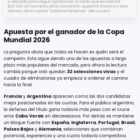
o utilizado para seguir apostando. El saldo que exceda los
$20.000 al momento de la conversión quedará inactivo y será
retirado de la cuenta “balance de bonos” del usuario.
Apuesta por el ganador de la Copa
Mundial 2026
La pregunta obvia que todos se hacen es quién será el
campeón. Esta sigue siendo una de las apuestas a largo
plazo más populares del mercado, pero ahora la lectura
cambia porque solo quedan
32 selecciones vivas
y el
cuadro de eliminatorias ya empieza a ordenar el camino
hacia la final.
Francia
y
Argentina
aparecen como las dos candidatas
mejor posicionadas en las cuotas. Para el público argentino,
la defensa del título gana todavía más peso con el cruce
ante
Cabo Verde
en dieciseisavos. Por detrás se mantiene
un bloque fuerte con
España
,
Inglaterra
,
Portugal
,
Brasil
,
Países Bajos
y
Alemania
, selecciones que combinan
potencial, experiencia y una cuota todavía competitiva