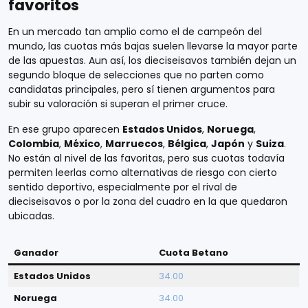
favoritos
En un mercado tan amplio como el de campeón del
mundo, las cuotas más bajas suelen llevarse la mayor parte
de las apuestas. Aun así, los dieciseisavos también dejan un
segundo bloque de selecciones que no parten como
candidatas principales, pero sí tienen argumentos para
subir su valoración si superan el primer cruce.
En ese grupo aparecen
Estados Unidos
,
Noruega
,
Colombia
,
México
,
Marruecos
,
Bélgica
,
Japón
y
Suiza
.
No están al nivel de las favoritas, pero sus cuotas todavía
permiten leerlas como alternativas de riesgo con cierto
sentido deportivo, especialmente por el rival de
dieciseisavos o por la zona del cuadro en la que quedaron
ubicadas.
Ganador
Cuota Betano
Estados Unidos
34.00
Noruega
34.00