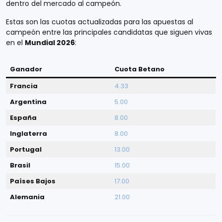
dentro del mercado al campeón.
Estas son las cuotas actualizadas para las apuestas al
campeón entre las principales candidatas que siguen vivas
en el
Mundial 2026
:
Ganador
Cuota Betano
Francia
4.33
Argentina
5.00
España
8.00
Inglaterra
8.00
Portugal
13.00
Brasil
15.00
Países Bajos
17.00
Alemania
21.00