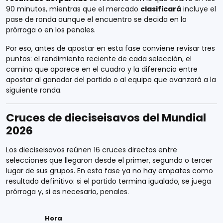
90 minutos, mientras que el mercado
clasificará
incluye el
pase de ronda aunque el encuentro se decida en la
prórroga o en los penales.
Por eso, antes de apostar en esta fase conviene revisar tres
puntos: el rendimiento reciente de cada selección, el
camino que aparece en el cuadro y la diferencia entre
apostar al ganador del partido o al equipo que avanzará a la
siguiente ronda.
Cruces de dieciseisavos del Mundial
2026
Los dieciseisavos reúnen 16 cruces directos entre
selecciones que llegaron desde el primer, segundo o tercer
lugar de sus grupos. En esta fase ya no hay empates como
resultado definitivo: si el partido termina igualado, se juega
prórroga y, si es necesario, penales.
Hora