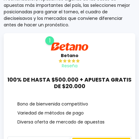
apuestas más importantes del país, las selecciones mejor
posicionadas para ganar el torneo, el cuadro de
dieciseisavos y los mercados que conviene diferenciar
antes de hacer un pronóstico.
1
Betano
Reseña
100% DE HASTA $500.000 + APUESTA GRATIS
DE $20.000
Bono de bienvenida competitivo
Variedad de métodos de pago
Diversa oferta de mercado de apuestas