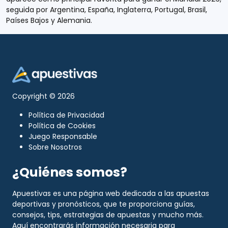
seguida por Argentina, España, Inglaterra, Portugal, Brasil,
Países Bajos y Alemania.
Copyright © 2026
Política de Privacidad
Política de Cookies
Juego Responsable
Sobre Nosotros
¿Quiénes somos?
Apuestivas es una página web dedicada a las apuestas
deportivas y pronósticos, que te proporciona guías,
consejos, tips, estrategias de apuestas y mucho más.
Aquí encontrarás información necesaria para