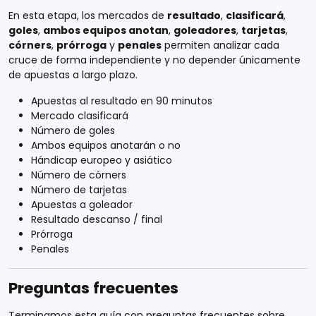
En esta etapa, los mercados de
resultado
,
clasificará
,
goles
,
ambos equipos anotan
,
goleadores
,
tarjetas
,
córners
,
prórroga
y
penales
permiten analizar cada
cruce de forma independiente y no depender únicamente
de apuestas a largo plazo.
Apuestas al resultado en 90 minutos
Mercado clasificará
Número de goles
Ambos equipos anotarán o no
Hándicap europeo y asiático
Número de córners
Número de tarjetas
Apuestas a goleador
Resultado descanso / final
Prórroga
Penales
Preguntas frecuentes
Terminamos esta guía con preguntas frecuentes sobre