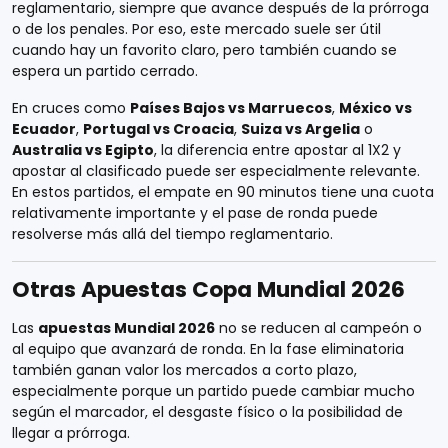
reglamentario, siempre que avance después de la prórroga
o de los penales. Por eso, este mercado suele ser útil
cuando hay un favorito claro, pero también cuando se
espera un partido cerrado.
En cruces como
Países Bajos vs Marruecos
,
México vs
Ecuador
,
Portugal vs Croacia
,
Suiza vs Argelia
o
Australia vs Egipto
, la diferencia entre apostar al 1X2 y
apostar al clasificado puede ser especialmente relevante.
En estos partidos, el empate en 90 minutos tiene una cuota
relativamente importante y el pase de ronda puede
resolverse más allá del tiempo reglamentario.
Otras Apuestas Copa Mundial 2026
Las
apuestas Mundial 2026
no se reducen al campeón o
al equipo que avanzará de ronda. En la fase eliminatoria
también ganan valor los mercados a corto plazo,
especialmente porque un partido puede cambiar mucho
según el marcador, el desgaste físico o la posibilidad de
llegar a prórroga.